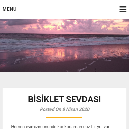
Skip
MENU
to
content
yazmak, varlığının etrafa
Dalga Sesleri Eşliğinde Muhabbet
saçılmış parçalarını bir
araya getirebileceğin tek
yoldur
BİSİKLET SEVDASI
Posted On 8 Nisan 2020
Hemen evimizin önünde koskocaman düz bir yol var.