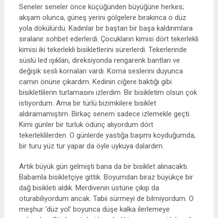
Seneler seneler önce küçüğünden büyüğüne herkes;
akşam olunca, güneş yerini gölgelere bırakınca o düz
yola dökülürdü. Kadınlar bir baştan bir başa kaldırımlara
sıralanır sohbet ederlerdi. Çocukların kimisi dört tekerlekli
kimisi iki tekerlekli bisikletlerini sürerlerdi. Tekerlerinde
süslü led ışıkları, direksiyonda rengarenk bantları ve
değişik sesli kornaları vardı. Korna seslerini duyunca
camın önüne çıkardım. Kedinin ciğere baktığı gibi
bisikletlilerin turlamasını izlerdim. Bir bisikletim olsun çok
istiyordum. Ama bir türlü bizimkilere bisiklet
aldıramamıştım. Birkaç senem sadece izlemekle geçti.
Kimi günler bir turluk ödünç alıyordum dört
tekerleklilerden. O günlerde yastığa başımı koyduğumda,
bir turu yüz tur yapar da öyle uykuya dalardım.
Artık büyük gün gelmişti bana da bir bisiklet alınacaktı.
Babamla bisikletçiye gittik. Boyumdan biraz büyükçe bir
dağ bisikleti aldık. Merdivenin üstüne çıkıp da
oturabiliyordum ancak. Tabii sürmeyi de bilmiyordum. O
meşhur ‘düz yol’ boyunca düşe kalka ilerlemeye