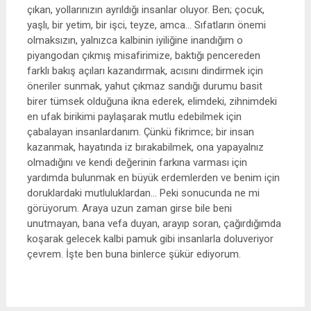
çıkan, yollarınızın ayrıldığı insanlar oluyor. Ben; çocuk,
yaşlı, bir yetim, bir işci, teyze, amca… Sıfatların önemi
olmaksızın, yalnızca kalbinin iyiliğine inandığım o
piyangodan çıkmış misafirimize, baktığı pencereden
farklı bakış açıları kazandırmak, acısını dindirmek için
öneriler sunmak, yahut çıkmaz sandığı durumu basit
birer tümsek olduğuna ikna ederek, elimdeki, zihnimdeki
en ufak birikimi paylaşarak mutlu edebilmek için
çabalayan insanlardanım. Çünkü fikrimce; bir insan
kazanmak, hayatında iz bırakabilmek, ona yapayalnız
olmadığını ve kendi değerinin farkına varması için
yardımda bulunmak en büyük erdemlerden ve benim için
doruklardaki mutluluklardan… Peki sonucunda ne mi
görüyorum. Araya uzun zaman girse bile beni
unutmayan, bana vefa duyan, arayıp soran, çağırdığımda
koşarak gelecek kalbi pamuk gibi insanlarla doluveriyor
çevrem. İşte ben buna binlerce şükür ediyorum.