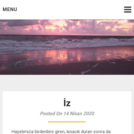
Skip
MENU
to
content
yazmak, varlığının etrafa
Dalga Sesleri Eşliğinde Muhabbet
saçılmış parçalarını bir
araya getirebileceğin tek
yoldur
İz
Posted On 14 Nisan 2020
Hayatımıza birdenbire giren, kısacık duran sonra da